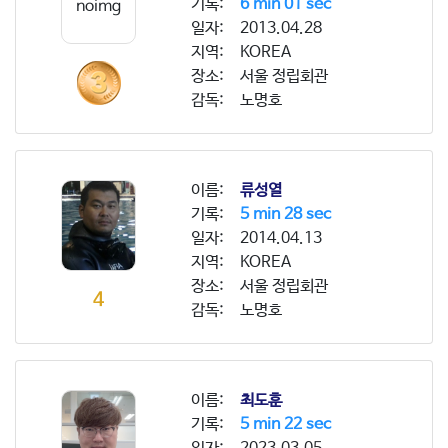
기록:
6 min 01 sec
noimg
일자:
2013.04.28
지역:
KOREA
장소:
서울 정립회관
감독:
노명호
이름:
류성열
기록:
5 min 28 sec
일자:
2014.04.13
지역:
KOREA
장소:
서울 정립회관
4
감독:
노명호
이름:
최도훈
기록:
5 min 22 sec