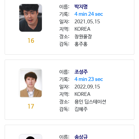
이름:
박지명
기록:
4 min 24 sec
일자:
2021.05.15
지역:
KOREA
장소:
창원풀장
16
감독:
홍주홍
이름:
조성주
기록:
4 min 23 sec
일자:
2022.09.15
지역:
KOREA
장소:
용인 딥스테이션
17
감독:
김혜주
이름:
송상규