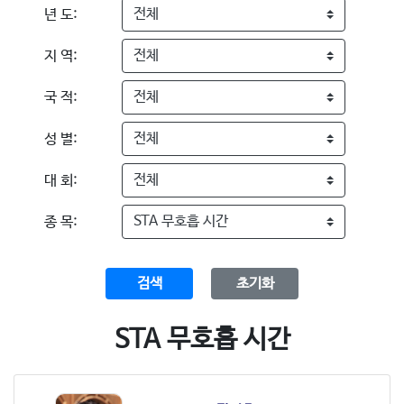
년 도:
지 역:
국 적:
성 별:
대 회:
종 목:
검색
초기화
STA 무호흡 시간