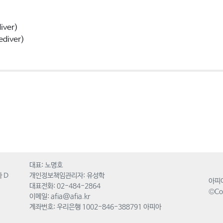
ver)
diver)
대표: 노명호
 D
개인정보책임관리자: 유성학
아피
대표전화: 02-484-2864
©Cop
이메일:
afia@afia.kr
계좌번호: 우리은행 1002-846-388791 아피아