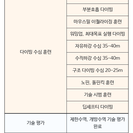
부분호흡 다이빙
마우스필 이퀄라이징 훈련
워밍업, 최대목표 실행 다이빙
자유하강 수심 35-40m
다이빙 수심 훈련
수직하강 수심 35-40m
구조 다이빙 수심 20-25m
노핀, 돌핀킥 훈련
기술 시범 훈련
딥세프티 다이빙
제한수역, 개방수역 기술 평가
기술 평가
완료