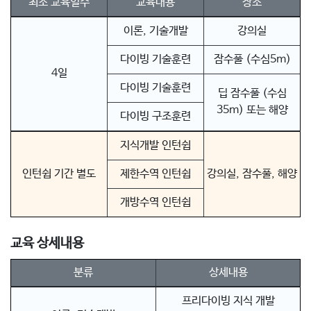
최소 교육일수
교육내용
장소
이론, 기술개발
강의실
다이빙 기술훈련
잠수풀 (수심5m)
4일
다이빙 기술훈련
딥 잠수풀 (수심
35m) 또는 해양
다이빙 구조훈련
지식개발 인턴쉽
인턴쉽 기간 별도
제한수역 인턴쉽
강의실, 잠수풀, 해양
개방수역 인턴쉽
교육 상세내용
분류
상세내용
프리다이빙 지식 개발