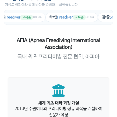
지금도 아피아와 함께 바다를 준비하는 회원들입니다
하*연
Freediver
김*중
Snorkeler
08.04
08.04
08.
중
교육중
자격 취득
AFIA (Apnea Freediving International
Association)
국내 최초 프리다이빙 전문 협회, 아피아
세계 최초 대학 과정 개설
2013년 수원여대와 프리다이빙 정규 과목을 개설하여
전문가 육성